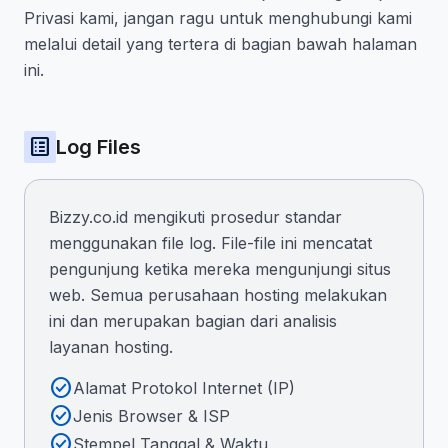
Privasi kami, jangan ragu untuk menghubungi kami
melalui detail yang tertera di bagian bawah halaman
ini.
list_alt
Log Files
Bizzy.co.id mengikuti prosedur standar
menggunakan file log. File-file ini mencatat
pengunjung ketika mereka mengunjungi situs
web. Semua perusahaan hosting melakukan
ini dan merupakan bagian dari analisis
layanan hosting.
check_circle
Alamat Protokol Internet (IP)
check_circle
Jenis Browser & ISP
check_circle
Stempel Tanggal & Waktu