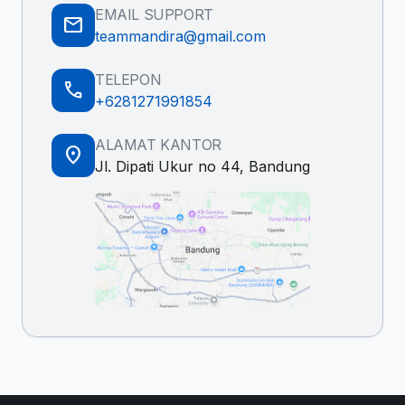
EMAIL SUPPORT
mail
teammandira@gmail.com
TELEPON
call
+6281271991854
ALAMAT KANTOR
location_on
Jl. Dipati Ukur no 44, Bandung