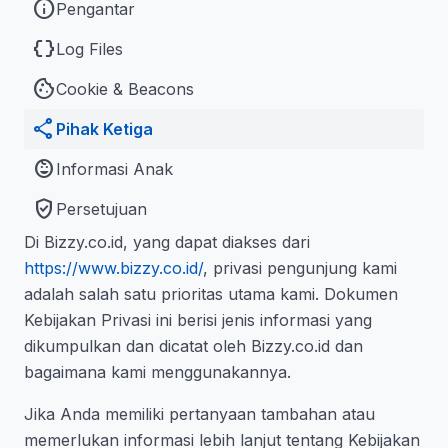
info
Pengantar
data_object
Log Files
cookie
Cookie & Beacons
share
Pihak Ketiga
child_care
Informasi Anak
verified_user
Persetujuan
Di Bizzy.co.id, yang dapat diakses dari
https://www.bizzy.co.id/
, privasi pengunjung kami
adalah salah satu prioritas utama kami. Dokumen
Kebijakan Privasi ini berisi jenis informasi yang
dikumpulkan dan dicatat oleh Bizzy.co.id dan
bagaimana kami menggunakannya.
Jika Anda memiliki pertanyaan tambahan atau
memerlukan informasi lebih lanjut tentang Kebijakan