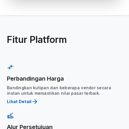
Fitur Platform
compare_arrows
Perbandingan Harga
Bandingkan kutipan dari beberapa vendor secara
instan untuk memastikan nilai pasar terbaik.
arrow_forward
Lihat Detail
approval_delegation
Alur Persetujuan