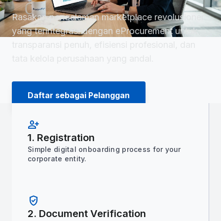
Rasakan pengalaman marketplace revolusioner
yang terintegrasi dengan eProcurement untuk
transparansi penuh, efisiensi profesional, dan
tata kelola perusahaan yang andal.
Daftar sebagai Pelanggan
person_add
1. Registration
Simple digital onboarding process for your
corporate entity.
verified_user
2. Document Verification