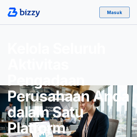
Masuk
Kelola Seluruh
Aktivitas
Pengadaan
Perusahaan Anda
dalam Satu
Platform