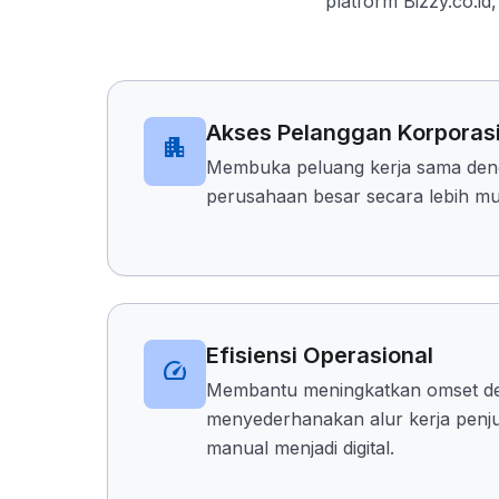
platform Bizzy.co.i
Akses Pelanggan Korporas
apartment
Membuka peluang kerja sama den
perusahaan besar secara lebih mud
Efisiensi Operasional
speed
Membantu meningkatkan omset d
menyederhanakan alur kerja penj
manual menjadi digital.