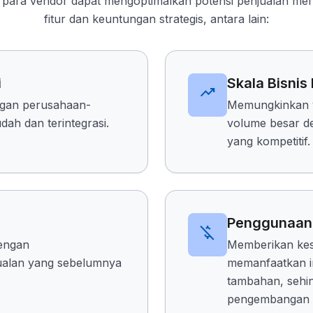
d, para vendor dapat mengoptimalkan potensi penjualan mer
fitur dan keuntungan strategis, antara lain:
i
Skala Bisnis
trending_up
gan perusahaan-
Memungkinkan v
ah dan terintegrasi.
volume besar de
yang kompetitif.
Penggunaan 
money_off
engan
Memberikan kes
ualan yang sebelumnya
memanfaatkan in
tambahan, sehin
pengembangan 