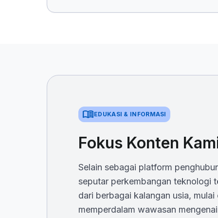
menu_book
EDUKASI & INFORMASI
Fokus Konten Kam
Selain sebagai platform penghubung
seputar perkembangan teknologi 
dari berbagai kalangan usia, mulai
memperdalam wawasan mengenai str