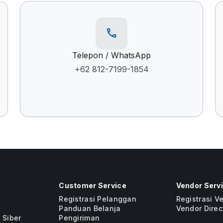
call
Telepon / WhatsApp
+62 812-7199-1854
Customer Service
Vendor Serv
Registrasi Pelanggan
Registrasi V
Panduan Belanja
Vendor Direc
 Siber
Pengiriman