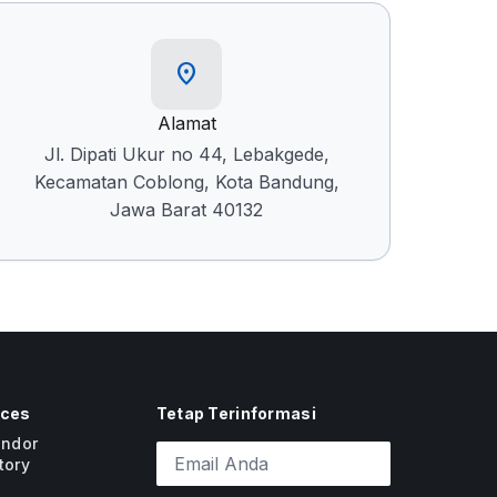
location_on
Alamat
Jl. Dipati Ukur no 44, Lebakgede,
Kecamatan Coblong, Kota Bandung,
Jawa Barat 40132
ices
Tetap Terinformasi
endor
Alamat email untuk newsletter
Su
tory