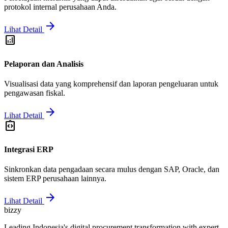
protokol internal perusahaan Anda.
arrow_forward
Lihat Detail
analytics
Pelaporan dan Analisis
Visualisasi data yang komprehensif dan laporan pengeluaran untuk
pengawasan fiskal.
arrow_forward
Lihat Detail
integration_instructions
Integrasi ERP
Sinkronkan data pengadaan secara mulus dengan SAP, Oracle, dan
sistem ERP perusahaan lainnya.
arrow_forward
Lihat Detail
bizzy
Leading Indonesia's digital procurement transformation with expert-