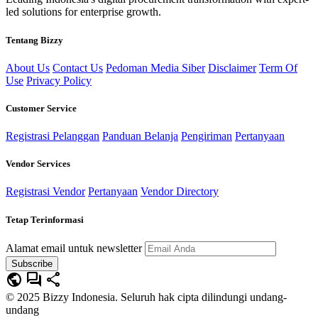
led solutions for enterprise growth.
Tentang Bizzy
About Us
Contact Us
Pedoman Media Siber
Disclaimer
Term Of
Use
Privacy Policy
Customer Service
Registrasi Pelanggan
Panduan Belanja
Pengiriman
Pertanyaan
Vendor Services
Registrasi Vendor
Pertanyaan
Vendor Directory
Tetap Terinformasi
Alamat email untuk newsletter
Subscribe
public
forum
share
© 2025 Bizzy Indonesia. Seluruh hak cipta dilindungi undang-
undang