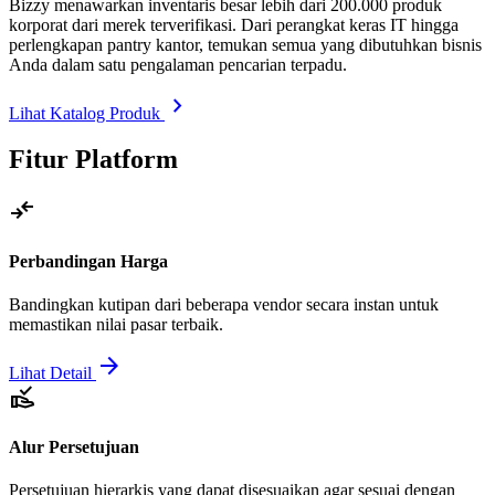
Bizzy menawarkan inventaris besar lebih dari 200.000 produk
korporat dari merek terverifikasi. Dari perangkat keras IT hingga
perlengkapan pantry kantor, temukan semua yang dibutuhkan bisnis
Anda dalam satu pengalaman pencarian terpadu.
chevron_right
Lihat Katalog Produk
Fitur Platform
compare_arrows
Perbandingan Harga
Bandingkan kutipan dari beberapa vendor secara instan untuk
memastikan nilai pasar terbaik.
arrow_forward
Lihat Detail
approval_delegation
Alur Persetujuan
Persetujuan hierarkis yang dapat disesuaikan agar sesuai dengan